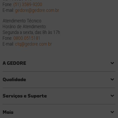
Fone:
(51) 3589-9200
E-mail:
gedore@gedore.com.br
Atendimento Técnico
Horário de Atendimento:
Segunda a sexta, das 8h às 17h
Fone:
0800.0515181
E-mail:
ctq@gedore.com.br
A GEDORE
História
Responsabilidade social e ambiental
Princípios
Qualidade
Laboratório de torque
Qualidade em ferramentas
Processo de fabricação
Certificados
Garantia
Serviços e Suporte
Visita técnica
Perguntas frequentes
Mais