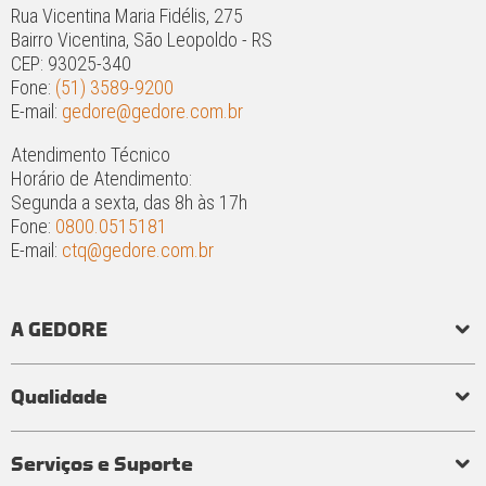
Rua Vicentina Maria Fidélis, 275
Bairro Vicentina, São Leopoldo - RS
CEP: 93025-340
Fone:
(51) 3589-9200
E-mail:
gedore@gedore.com.br
Atendimento Técnico
Horário de Atendimento:
Segunda a sexta, das 8h às 17h
Fone:
0800.0515181
E-mail:
ctq@gedore.com.br
A GEDORE
História
Responsabilidade social e ambiental
Princípios
Qualidade
Laboratório de torque
Qualidade em ferramentas
Processo de fabricação
Certificados
Garantia
Serviços e Suporte