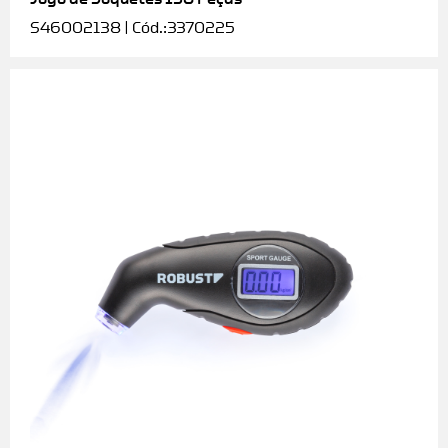
S46002138 | Cód.:3370225