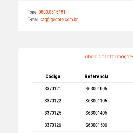
Fone:
0800.0515181
E-mail:
ctq@gedore.com.br
Tabela de Informaçõe
Código
Referência
3370121
S63001006
3370122
S63001106
3370125
S63001406
3370126
S63001506