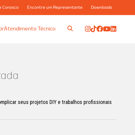
e Conosco
Encontre um Representante
Downloads
or
Atendimento Técnico
zada
plicar seus projetos DIY e trabalhos profissionais