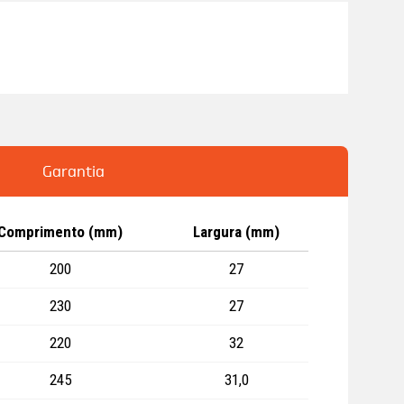
Garantia
Comprimento (mm)
Largura (mm)
200
27
230
27
220
32
245
31,0