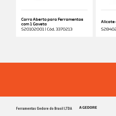
Carro Aberto para Ferramentas
Alicate
com 1 Gaveta
S20102001 | Cód. 3370213
S284021
A GEDORE
Ferramentas Gedore do Brasil LTDA