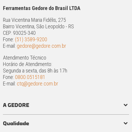
Ferramentas Gedore do Brasil LTDA
Rua Vicentina Maria Fidélis, 275
Bairro Vicentina, São Leopoldo - RS
CEP: 93025-340
Fone:
(51) 3589-9200
E-mail:
gedore@gedore.com.br
Atendimento Técnico
Horário de Atendimento:
Segunda a sexta, das 8h às 17h
Fone:
0800.0515181
E-mail:
ctq@gedore.com.br
A GEDORE
História
Responsabilidade social e ambiental
Princípios
Qualidade