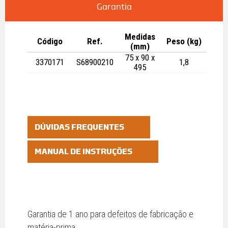
Garantia
Medidas
Código
Ref.
Peso (kg)
(mm)
75 x 90 x
3370171
S68900210
1,8
495
DÚVIDAS FREQUENTES
MANUAL DE INSTRUÇÕES
Garantia de 1 ano para defeitos de fabricação e
matéria-prima.