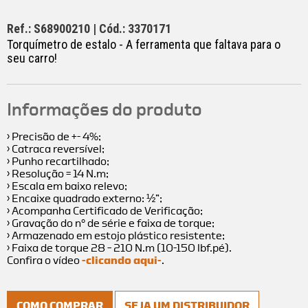
Ref.: S68900210 | Cód.: 3370171
Torquímetro de estalo - A ferramenta que faltava para o
seu carro!
Informações do produto
› Precisão de +- 4%;
› Catraca reversível;
› Punho recartilhado;
› Resolução = 14 N.m;
› Escala em baixo relevo;
› Encaixe quadrado externo: ½”;
› Acompanha Certificado de Verificação;
› Gravação do n° de série e faixa de torque;
› Armazenado em estojo plástico resistente;
› Faixa de torque 28 – 210 N.m (10-150 lbf.pé).
Confira o vídeo
-clicando aqui-
.
COMO COMPRAR
SEJA UM DISTRIBUIDOR